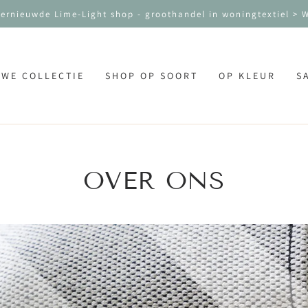
vernieuwde Lime-Light shop - groothandel in woningtextiel >
UWE COLLECTIE
SHOP OP SOORT
OP KLEUR
S
OVER ONS