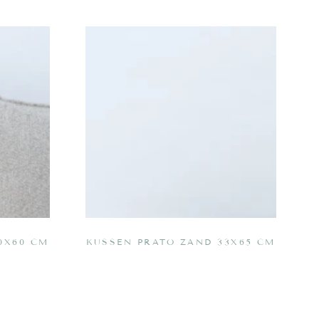
Kussen
Prato
zand
33x65
cm
0X60 CM
KUSSEN PRATO ZAND 33X65 CM