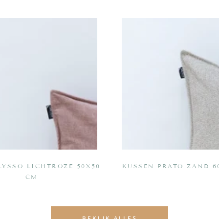
Kussen
Prato
zand
60x60
cm
LYSSO LICHTROZE 50X50
KUSSEN PRATO ZAND 6
CM
BEKIJK ALLES