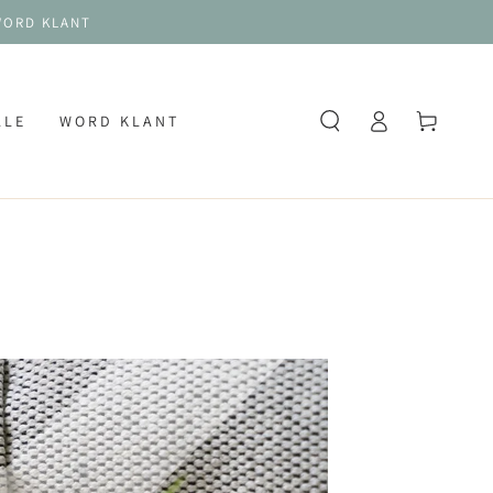
 WORD KLANT
Log
Winkelwagen
ALE
WORD KLANT
in