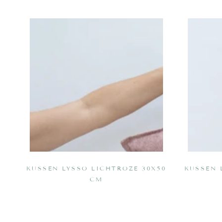
Kussen
Kussen
Lysso
Lysso
Lichtroze
Lichtroze
30x50
50x50
cm
cm
KUSSEN LYSSO LICHTROZE 30X50
KUSSEN 
CM