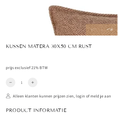
KUSSEN MATERA 30X50 CM RUST
prijs exclusief 21% BTW
Aantal
Aantal
Verhoog
verminderen
het
voor
aantal
Alleen klanten kunnen prijzen zien, login of meld je aan
Kussen
voor
Matera
Kussen
PRODUCT INFORMATIE
30x50
Matera
cm
30x50