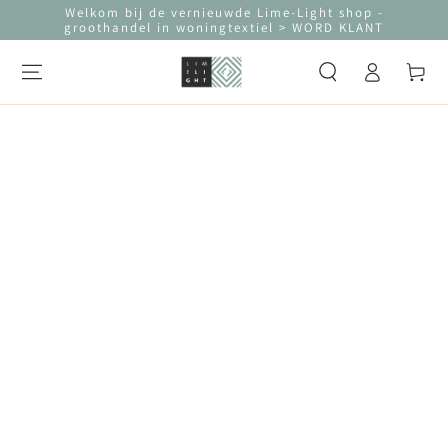
Welkom bij de vernieuwde Lime-Light shop -
GA NAAR CONTENT
groothandel in woningtextiel > WORD KLANT
Log
Winkelwag
in
GA NAAR
PRODUCTINFORMATIE