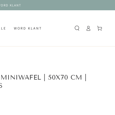
 WORD KLANT
Log
Winkelwagen
ALE
WORD KLANT
in
MINIWAFEL | 50X70 CM |
S