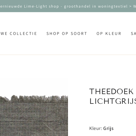
vernieuwde Lime-Light shop - groothandel in woningtextiel >
UWE COLLECTIE
SHOP OP SOORT
OP KLEUR
S
THEEDOEK 
LICHTGRIJ
Kleur:
Grijs