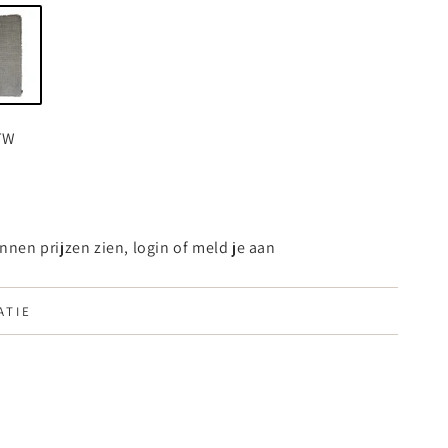
BTW
og
nnen prijzen zien, login of meld je aan
oek
fel
ATIE
ELDINGEN
ijs